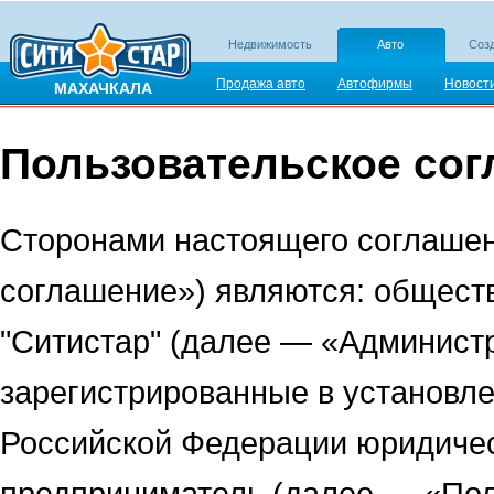
Недвижимость
Авто
Созд
Продажа авто
Автофирмы
Новост
МАХАЧКАЛА
Пользовательское со
Сторонами настоящего соглашен
соглашение») являются: обществ
"Ситистар" (далее — «Администр
зарегистрированные в установл
Российской Федерации юридиче
предприниматель (далее — «Пол